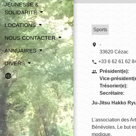
JEUNESSE &
SOLIDARITÉ
LOCATIONS
Sports
NOUS CONTACTER
location_on
-
ANNUAIRES
33620 Cézac
+33 6 62 61 62 8
phone
DIVERS
Président(e):
people
language
Vice-président(e
Trésorier(e):
Secrétaire:
Ju-Jitsu Hakko Ryu
L'association des Art
Bénévoles. Le but e
modique.