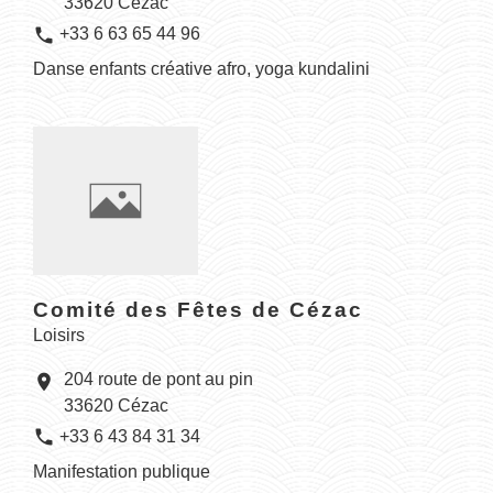
33620 Cézac
phone
+33 6 63 65 44 96
Danse enfants créative afro, yoga kundalini
Comité des Fêtes de Cézac
Loisirs
204 route de pont au pin
location_on
33620 Cézac
phone
+33 6 43 84 31 34
Manifestation publique