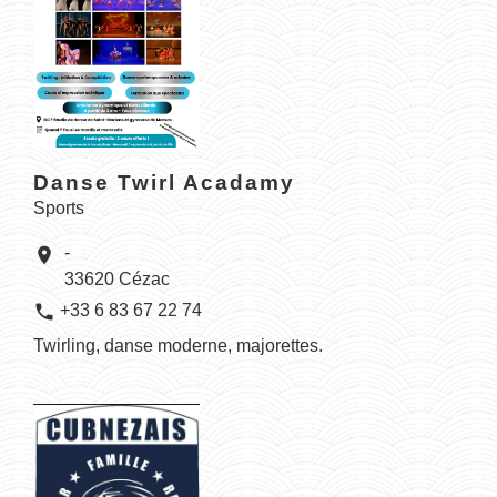
Danse Twirl Acadamy
Sports
-
location_on
33620 Cézac
phone
+33 6 83 67 22 74
Twirling, danse moderne, majorettes.