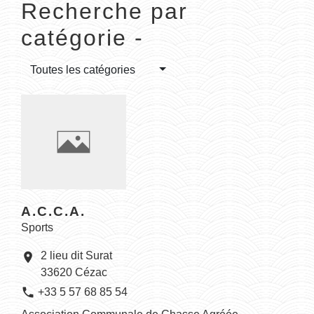
Recherche par
catégorie -
Toutes les catégories
A.C.C.A.
Sports
2 lieu dit Surat
location_on
33620 Cézac
phone
+33 5 57 68 85 54