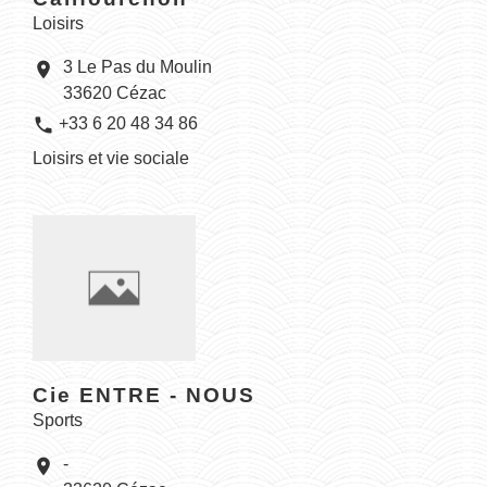
Loisirs
3 Le Pas du Moulin
location_on
33620 Cézac
phone
+33 6 20 48 34 86
Loisirs et vie sociale
Cie ENTRE - NOUS
Sports
-
location_on