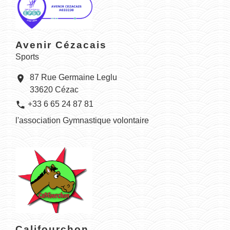
Avenir Cézacais
Sports
87 Rue Germaine Leglu
location_on
33620 Cézac
phone
+33 6 65 24 87 81
l'association Gymnastique volontaire
Califourchon