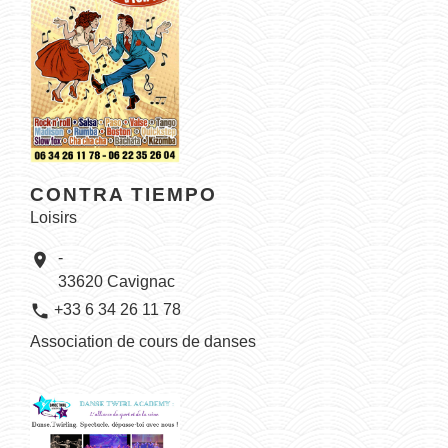
CONTRA TIEMPO
Loisirs
-
location_on
33620 Cavignac
phone
+33 6 34 26 11 78
Association de cours de danses