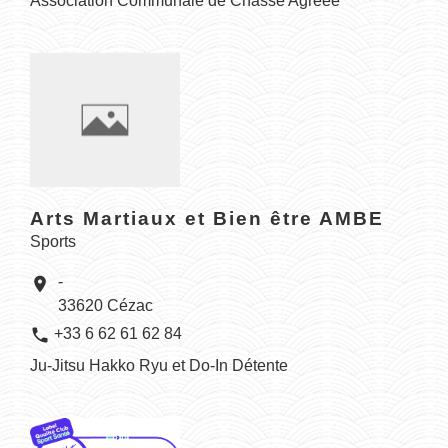
Association Communale de Chasse Agréée
Arts Martiaux et Bien être AMBE
Sports
-
location_on
33620 Cézac
phone
+33 6 62 61 62 84
Ju-Jitsu Hakko Ryu et Do-In Détente