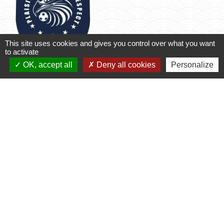
This site uses cookies and gives you control over what you want
to activate
OK, accept all
Deny all cookies
Personalize
Football Club Cubnezais
Sports
-
location_on
33620 Cézac
phone
+33 6 80 14 86 57
Club de football
1
-2